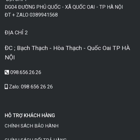
DG04 ĐƯỜNG PHỦ QUỐC - XÃ QUỐC OAI - TP HÀ NỘI
ĐT + ZALO 0389941568
ĐỊA CHỈ 2
ĐC ; Bạch Thạch - Hòa Thạch - Quốc Oai TP HÀ
NỘI
098.656.26.26
Zalo: 098 656 26 26
HỖ TRỢ KHÁCH HÀNG
CHÍNH SÁCH BẢO HÀNH