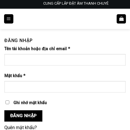
Skip
CUNG CẤP LẮP ĐẶT ÂM THANH CHUYÊN NGHIỆP- K
to
content
ĐĂNG NHẬP
Bắt
Tên tài khoản hoặc địa chỉ email
*
buộc
Bắt
Mật khẩu
*
buộc
Ghi nhớ mật khẩu
ĐĂNG NHẬP
Quên mật khẩu?