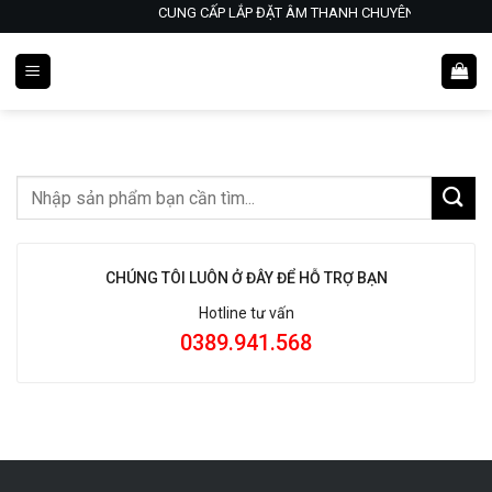
Skip
CUNG CẤP LẮP ĐẶT ÂM THANH CHUYÊN NGHIỆP- KA
to
content
CHÚNG TÔI LUÔN Ở ĐÂY ĐỂ HỖ TRỢ BẠN
Hotline tư vấn
0389.941.568