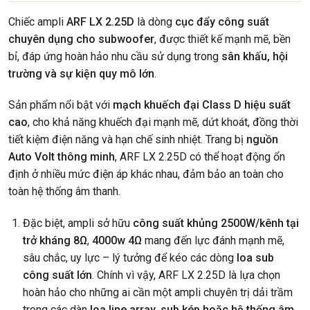
Chiếc ampli
ARF LX 2.25D
là dòng
cục đẩy công suất
chuyên dụng cho subwoofer
, được thiết kế mạnh mẽ, bền
bỉ, đáp ứng hoàn hảo nhu cầu sử dụng trong
sân khấu, hội
trường và sự kiện quy mô lớn
.
Sản phẩm nổi bật với
mạch khuếch đại Class D hiệu suất
cao
, cho khả năng khuếch đại mạnh mẽ, dứt khoát, đồng thời
tiết kiệm điện năng và hạn chế sinh nhiệt. Trang bị
nguồn
Auto Volt thông minh
, ARF LX 2.25D có thể hoạt động ổn
định ở nhiều mức điện áp khác nhau, đảm bảo an toàn cho
toàn hệ thống âm thanh.
Đặc biệt, ampli sở hữu
công suất khủng 2500W/kênh tại
trở kháng 8Ω
,
4000w 4Ω
mang đến lực đánh mạnh mẽ,
sâu chắc, uy lực – lý tưởng để kéo các dòng
loa sub
công suất lớn
. Chính vì vậy, ARF LX 2.25D là lựa chọn
hoàn hảo cho những ai cần một ampli chuyên trị dải trầm
trong các dàn
loa line array, sub kép hoặc hệ thống âm