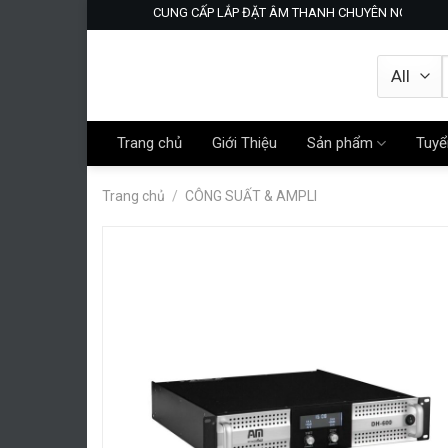
Skip
CUNG CẤP LẮP ĐẶT ÂM THANH CHUYÊN NGHIỆP- KAR
to
content
Trang chủ
Giới Thiệu
Sản phẩm
Tuyể
Trang chủ
/
CÔNG SUẤT & AMPLI