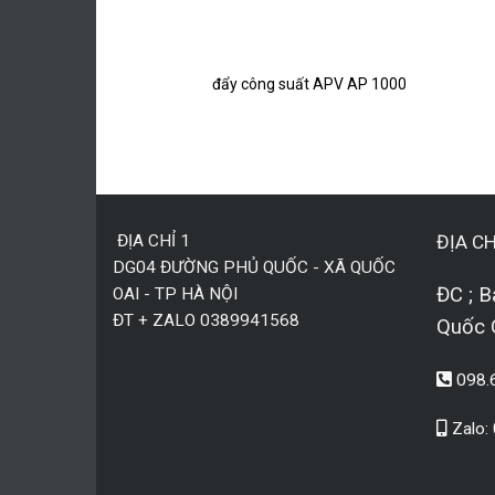
V AP 500
đẩy công suất APV AP 1000
ĐỊA CHỈ 1
ĐỊA CH
DG04 ĐƯỜNG PHỦ QUỐC - XÃ QUỐC
ĐC ; B
OAI - TP HÀ NỘI
ĐT + ZALO 0389941568
Quốc 
098.
Zalo: