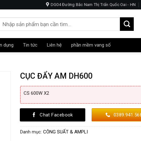
AOKE -NGHE NHẠC-HỘI TRƯỜNG
DG04 Đường Bắc Nam Thị Trấn Quốc Oai - HN
Tìm
kiếm:
n dụng
Tin tức
Liên hệ
phần mềm vang số
CỤC ĐẨY AM DH600
CS 600W X2
Chat Facebook
0389.941.56
Danh mục:
CÔNG SUẤT & AMPLI