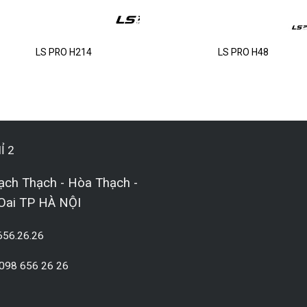
LS PRO H214
LS PRO H48
Ỉ 2
ạch Thạch - Hòa Thạch -
Oai TP HÀ NỘI
656.26.26
 098 656 26 26