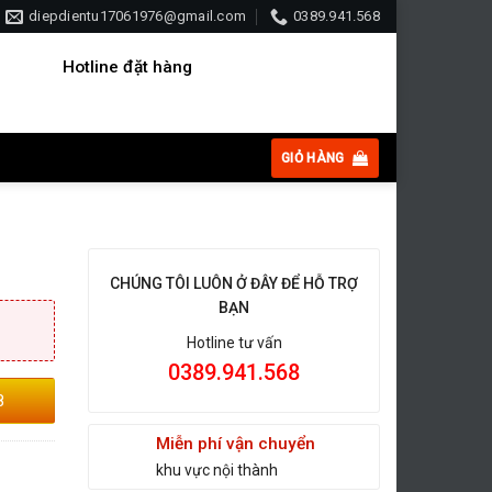
diepdientu17061976@gmail.com
0389.941.568
Hotline đặt hàng
GIỎ HÀNG
CHÚNG TÔI LUÔN Ở ĐÂY ĐỂ HỖ TRỢ
BẠN
Hotline tư vấn
0389.941.568
8
Miễn phí vận chuyển
khu vực nội thành