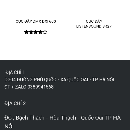
CỤC ĐẨY
CỤC ĐẨY DMX DXI 600
LISTENSOUND SR27
Được
xếp hạng
4.00
5
sao
ĐỊA CHỈ 1
DG04 ĐƯỜNG PHỦ QUỐC - XÃ QUỐC OAI - TP HÀ NỘI
ĐT + ZALO 0389941568
ĐỊA CHỈ 2
ĐC ; Bạch Thạch - Hòa Thạch - Quốc Oai TP HÀ
NỘI