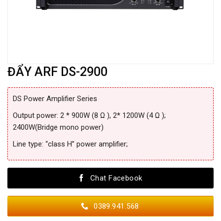
ĐẨY ARF DS-2900
DS Power Amplifier Series
Output power: 2 * 900W (8 Ω ), 2* 1200W (4 Ω );
2400W(Bridge mono power)
Line type: “class H” power amplifier;
Chat Facebook
0389.941.568