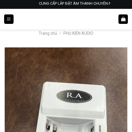
Skip
CUNG CẤP LẮP ĐẶT ÂM THANH CHUYÊN NGHIỆP- KARA
to
content
Trang chủ
/
PHỤ KIỆN AUDIO