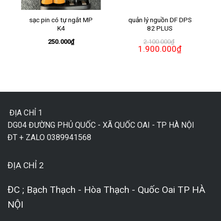
sạc pin có tự ngắt MP
quản lý nguồn DF DPS
K4
82 PLUS
250.000
₫
2.100.000
₫
Giá
1.900.000
₫
Giá
gốc
hiện
là:
tại
.000₫.
2.100.000₫.
là:
1.900.000₫.
ĐỊA CHỈ 1
DG04 ĐƯỜNG PHỦ QUỐC - XÃ QUỐC OAI - TP HÀ NỘI
ĐT + ZALO 0389941568
ĐỊA CHỈ 2
ĐC ; Bạch Thạch - Hòa Thạch - Quốc Oai TP HÀ
NỘI