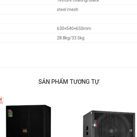
Texture coating/black
steel mesh
630×540×650mm
28.8kg/33.5kg
SẢN PHẨM TƯƠNG TỰ