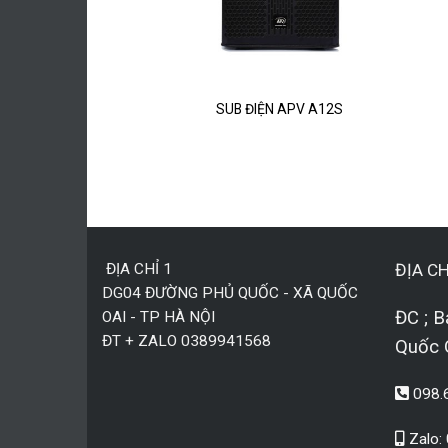
DACOUSTIC 118A
SUB ĐIỆN APV A12S
.000.000
₫
ĐỊA CHỈ 1
ĐỊA CH
DG04 ĐƯỜNG PHỦ QUỐC - XÃ QUỐC
ĐC ; B
OAI - TP HÀ NỘI
ĐT + ZALO 0389941568
Quốc 
098.
Zalo: