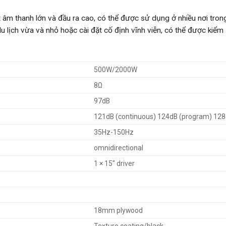
m thanh lớn và đầu ra cao, có thể được sử dụng ở nhiều nơi trong
u lịch vừa và nhỏ hoặc cài đặt cố định vĩnh viễn, có thể được kiểm
500W/2000W
8Ω
97dB
121dB (continuous) 124dB (program) 128
35Hz-150Hz
omnidirectional
1 × 15″ driver
18mm plywood