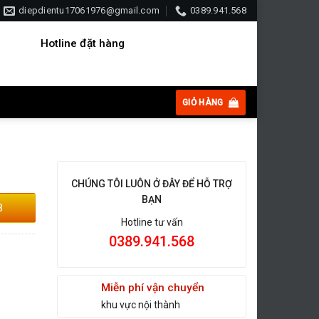
diepdientu17061976@gmail.com
0389.941.568
Hotline đặt hàng
GIỎ HÀNG
CHÚNG TÔI LUÔN Ở ĐÂY ĐỂ HỖ TRỢ
BẠN
8
Hotline tư vấn
0389.941.568
Miễn phí vận chuyển
khu vực nội thành