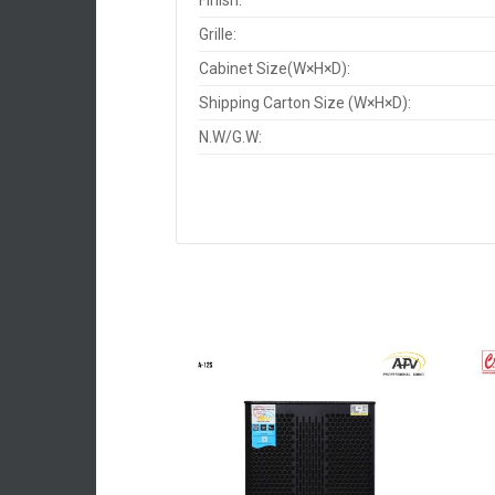
Finish:
Grille:
Cabinet Size(W×H×D):
Shipping Carton Size (W×H×D):
N.W/G.W: