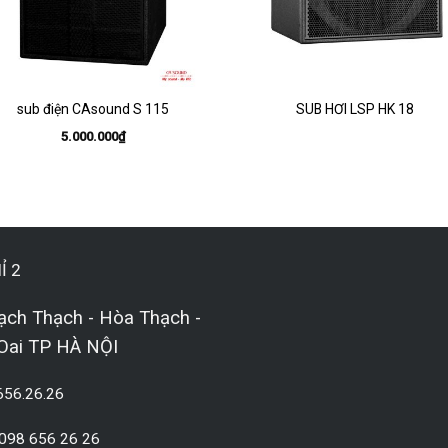
sub điện CAsound S 115
SUB HƠI LSP HK 18
5.000.000
₫
Ỉ 2
ạch Thạch - Hòa Thạch -
Oai TP HÀ NỘI
656.26.26
 098 656 26 26