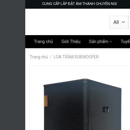
Skip
CUNG CẤP LẮP ĐẶT ÂM THANH CHUYÊN NGHIỆP- KARA
to
content
Trang chủ
Giới Thiệu
Sản phẩm
Tuyể
Trang chủ
/
LOA TRẦM SUBWOOFER