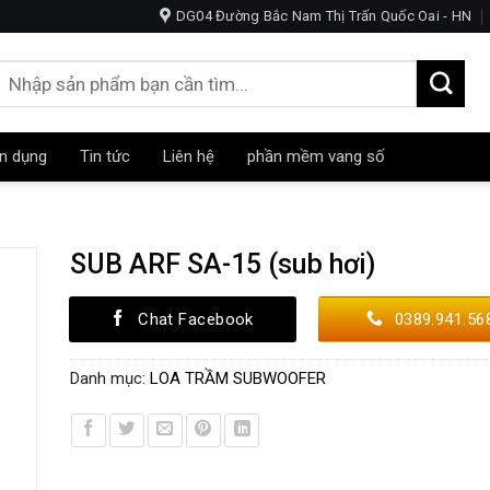
OKE -NGHE NHẠC-HỘI TRƯỜNG
DG04 Đường Bắc Nam Thị Trấn Quốc Oai - HN
Tìm
kiếm:
n dụng
Tin tức
Liên hệ
phần mềm vang số
SUB ARF SA-15 (sub hơi)
Chat Facebook
0389.941.56
Danh mục:
LOA TRẦM SUBWOOFER