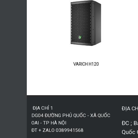
PRO L12S
VARICH H120
ĐỊA CHỈ 1
ĐỊA CH
DG04 ĐƯỜNG PHỦ QUỐC - XÃ QUỐC
ĐC ; B
OAI - TP HÀ NỘI
ĐT + ZALO 0389941568
Quốc 