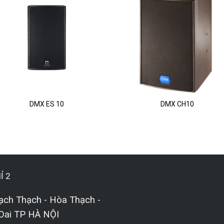
DMX ES 10
DMX CH10
Ỉ 2
ạch Thạch - Hòa Thạch -
Oai TP HÀ NỘI