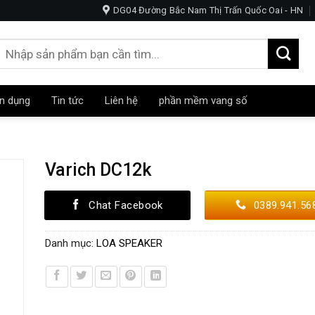
AOKE -NGHE NHẠC-HỘI TRƯỜNG
DG04 Đường Bắc Nam Thị Trấn Quốc Oai - HN
Tìm
kiếm:
n dụng
Tin tức
Liên hệ
phần mềm vang số
Varich DC12k
Chat Facebook
0389.941.56
Danh mục:
LOA SPEAKER