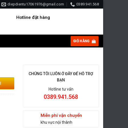
diepdientu17061976@gmail.com
0389.941.568
Hotline đặt hàng
GIỎ HÀNG
CHÚNG TÔI LUÔN Ở ĐÂY ĐỂ HỖ TRỢ
BẠN
8
Hotline tư vấn
0389.941.568
Miễn phí vận chuyển
khu vực nội thành