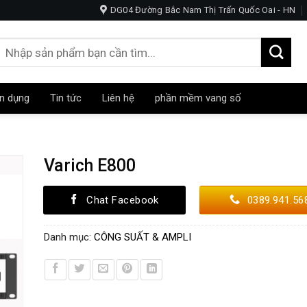
E -NGHE NHẠC-HỘI TRƯỜNG
DG04 Đường Bắc Nam Thị Trấn Quốc Oai - HN
Tìm
kiếm:
n dụng
Tin tức
Liên hệ
phần mềm vang số
Varich E800
Chat Facebook
0389.941.56
Danh mục:
CÔNG SUẤT & AMPLI