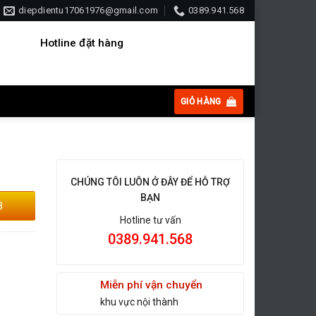
diepdientu17061976@gmail.com
0389.941.568
Hotline đặt hàng
GIỎ HÀNG
CHÚNG TÔI LUÔN Ở ĐÂY ĐỂ HỖ TRỢ
BẠN
8
Hotline tư vấn
0389.941.568
Miễn phí vận chuyển
khu vực nội thành