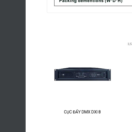
suất APV AP 1300
CỤC ĐẨY DMX DXI 8