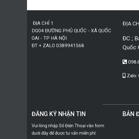
ĐỊA CHỈ 1
ĐỊA CH
DG04 ĐƯỜNG PHỦ QUỐC - XÃ QUỐC
ĐC ; B
OAI - TP HÀ NỘI
ĐT + ZALO 0389941568
Quốc 
098.
Zalo:
ĐĂNG KÝ NHẬN TIN
BẢN 
Vui lòng nhập Số Điện Thoại vào form
dưới đây để được tư vấn miễn phí: