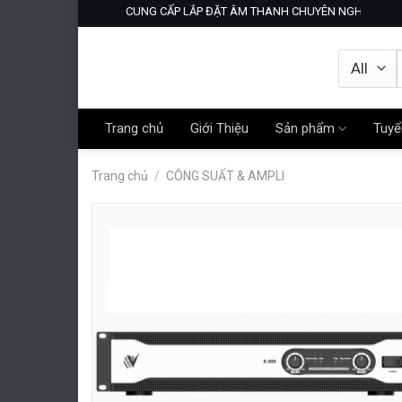
Skip
CUNG CẤP LẮP ĐẶT ÂM THANH CHUYÊN NGHIỆP- KARAOK
to
content
Trang chủ
Giới Thiệu
Sản phẩm
Tuyể
Trang chủ
/
CÔNG SUẤT & AMPLI