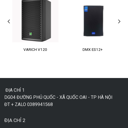
VARICH V120
DMX ES12+
ĐỊA CHỈ 1
DG04 ĐƯỜNG PHỦ QUỐC - XÃ QUỐC OAI - TP HÀ NỘI
ĐT + ZALO 0389941568
ĐỊA CHỈ 2