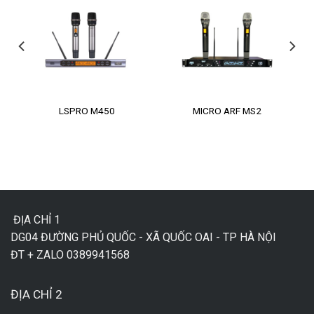
LSPRO M450
MICRO ARF MS2
ĐỊA CHỈ 1
DG04 ĐƯỜNG PHỦ QUỐC - XÃ QUỐC OAI - TP HÀ NỘI
ĐT + ZALO 0389941568
ĐỊA CHỈ 2