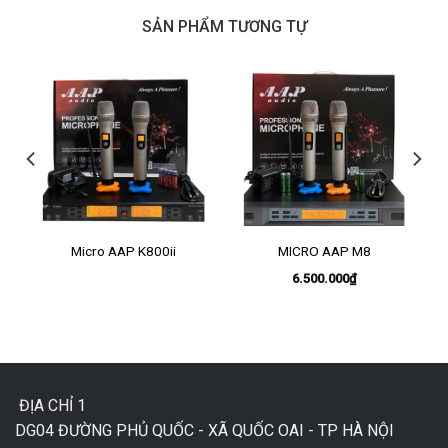
SẢN PHẨM TƯƠNG TỰ
Micro AAP K800ii
MICRO AAP M8
6.500.000
₫
ĐỊA CHỈ 1
DG04 ĐƯỜNG PHỦ QUỐC - XÃ QUỐC OAI - TP HÀ NỘI