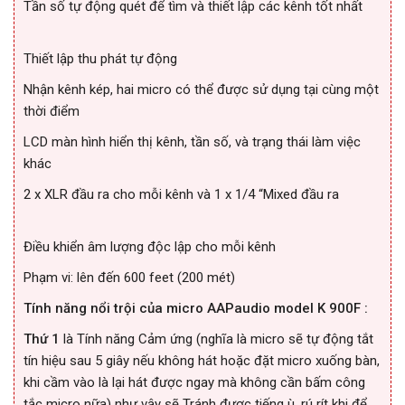
Tần số tự động quét để tìm và thiết lập các kênh tốt nhất
Thiết lập thu phát tự động
Nhận kênh kép, hai micro có thể được sử dụng tại cùng một
thời điểm
LCD màn hình hiển thị kênh, tần số, và trạng thái làm việc
khác
2 x XLR đầu ra cho mỗi kênh và 1 x 1/4 “Mixed đầu ra
Điều khiển âm lượng độc lập cho mỗi kênh
Phạm vi: lên đến 600 feet (200 mét)
Tính năng nổi trội của micro AAPaudio model K 900F :
Thứ 1
là Tính năng Cảm ứng (nghĩa là micro sẽ tự động tắt
tín hiệu sau 5 giây nếu không hát hoặc đặt micro xuống bàn,
khi cầm vào là lại hát được ngay mà không cần bấm công
tắc micro nữa) như vậy sẽ Tránh được tiếng ù, rú rít khi để