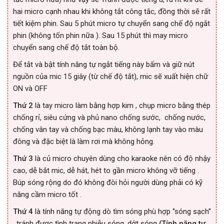
hai micro cạnh nhau khi không tắt công tắc, đồng thời sẽ rất
tiết kiệm phin. Sau 5 phút micro tự chuyển sang chế độ ngắt
phin (không tốn phin nữa ). Sau 15 phút thì may micro
chuyển sang chế độ tắt toàn bộ.
Để tắt và bật tính năng tự ngắt tiếng này bấm và giữ nút
nguồn của mic 15 giây (từ chế độ tắt), mic sẽ xuất hiện chữ
ON và OFF
Thứ 2
là tay micro làm bằng hợp kim , chụp micro bằng thép
chống rỉ, siêu cứng và phủ nano chống sước, chống nước,
chống vân tay và chống bạc màu, không lạnh tay vào màu
đông và đặc biệt là làm rơi mà không hỏng.
Thứ 3
là củ micro chuyên dùng cho karaoke nên có độ nhậy
cao, dễ bắt mic, dễ hát, hét to gần micro không vỡ tiếng .
Búp sóng rộng do đó không đòi hỏi người dùng phải có kỹ
năng cầm micro tốt .
Thứ 4
là tính năng tự động dò tìm sóng phù hợp ‘’sóng sạch’’
, tránh được tình trạng nhiễu sóng, dớt sóng
(Tính năng tự